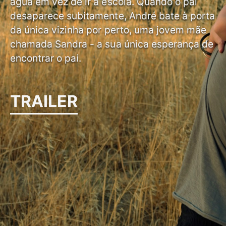
água em vez de ir à escola. Quando o pai
desaparece subitamente, André bate à porta
da única vizinha por perto, uma jovem mãe
chamada Sandra - a sua única esperança de
encontrar o pai.
TRAILER