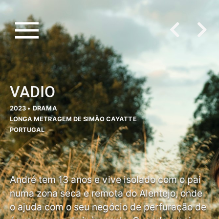
VADIO
2023 •
DRAMA
LONGA METRAGEM DE SIMÃO CAYATTE
PORTUGAL
André tem 13 anos e vive isolado com o pai
numa zona seca e remota do Alentejo, onde
o ajuda com o seu negócio de perfuração de