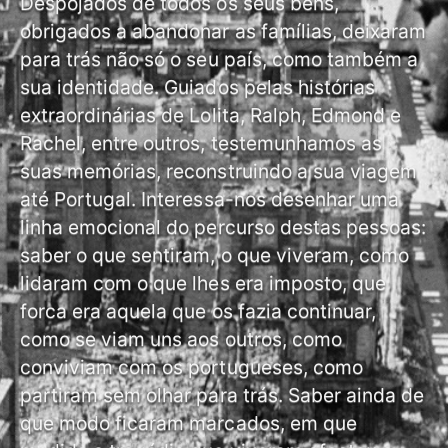
Despojados de todos os seus bens,
obrigados a abandonar as famílias, deixaram
para trás não só o seu país, como também a
sua identidade. Guiados pelas histórias
extraordinárias de Lolita, Ralph, Edmond e
Rachel, entre outros, testemunhamos as
suas memórias, reconstruindo a sua viagem
até Portugal. Interessa-nos desenhar uma
linha emocional do percurso destas pessoas:
saber o que sentiram, o que viveram, como
lidaram com o que lhes era imposto, que
forca era aquela que os fazia continuar,
como se viam uns aos outros, como
conviviam com os portugueses, como
partiram sem olhar para trás. Saber ainda de
que modo ficaram marcados, em que