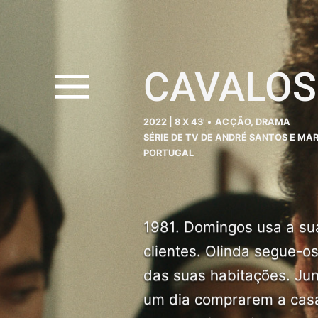
CAVALOS
2022 | 8 X 43' •
ACÇÃO, DRAMA
SÉRIE DE TV DE ANDRÉ SANTOS E MA
PORTUGAL
1981. Domingos usa a sua
clientes. Olinda segue-o
das suas habitações. Jun
um dia comprarem a casa 