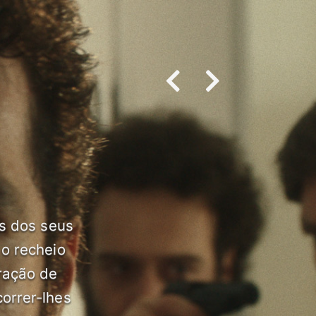
es dos seus
 o recheio
ração de
orrer-lhes