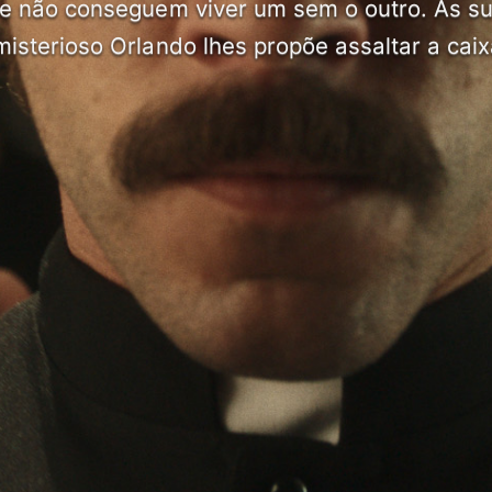
e não conseguem viver um sem o outro. As su
sterioso Orlando lhes propõe assaltar a caix